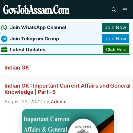
Skip
Me
to
content
Join WhatsApp Channel
Join Now
Join Telegram Group
Join Now
Latest Updates
Click Here
Indian GK
Indian GK : Important Current Affairs and General
Knowledge | Part- 6
August 23, 2022
by
Admin